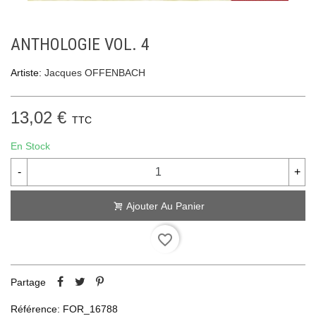
ANTHOLOGIE VOL. 4
Artiste:
Jacques OFFENBACH
13,02 €
TTC
En Stock
-
+
Ajouter Au Panier
favorite_border
Partage
Référence:
FOR_16788