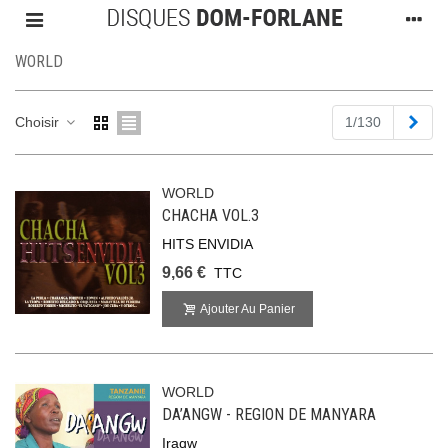
WORLD
Suiv
Choisir
1/130
WORLD
CHACHA VOL.3
HITS ENVIDIA
9,66 €
TTC
Ajouter Au Panier
WORLD
DA’ANGW - REGION DE MANYARA
Iraqw