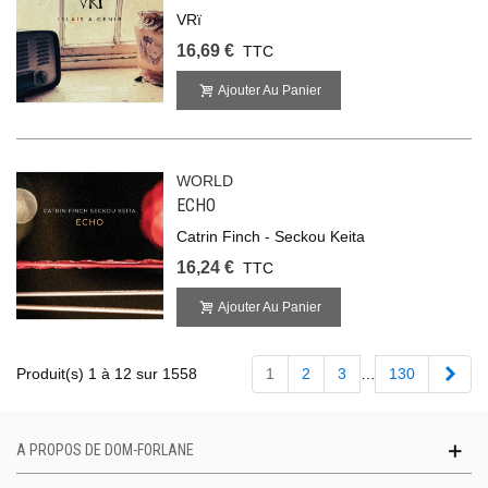
VRï
16,69 €
TTC
Ajouter Au Panier
WORLD
ECHO
Catrin Finch - Seckou Keita
16,24 €
TTC
Ajouter Au Panier
Suiv
Produit(s) 1 à 12 sur 1558
1
2
3
…
130
A PROPOS DE DOM-FORLANE