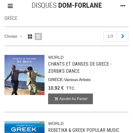
GRÈCE
Suiv
Choisir
1/3
WORLD
CHANTS ET DANSES DE GRECE -
ZORBA’S DANCE
GRECE-Various Artists
10,92 €
TTC
Ajouter Au Panier
WORLD
REBETIKA & GREEK POPULAR MUSIC