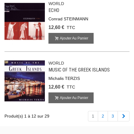
WORLD
ECHO
Conrad STEINMANN
12,60 €
TTC
Ajouter Au Panier
WORLD
MUSIC OF THE GREEK ISLANDS
Michalis TERZIS
12,60 €
TTC
Ajouter Au Panier
Suiv
Produit(s) 1 à 12 sur 29
1
2
3