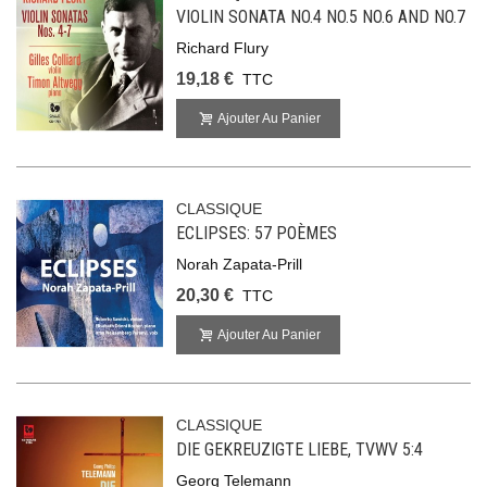
VIOLIN SONATA NO.4 NO.5 NO.6 AND NO.7
Richard Flury
19,18 €
TTC
Ajouter Au Panier
CLASSIQUE
ECLIPSES: 57 POÈMES
Norah Zapata-Prill
20,30 €
TTC
Ajouter Au Panier
CLASSIQUE
DIE GEKREUZIGTE LIEBE, TVWV 5:4
Georg Telemann