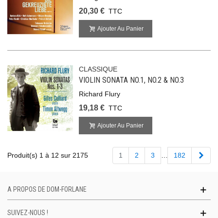
20,30 €
TTC
Ajouter Au Panier
CLASSIQUE
VIOLIN SONATA NO.1, NO.2 & NO.3
Richard Flury
19,18 €
TTC
Ajouter Au Panier
Suiv
Produit(s) 1 à 12 sur 2175
1
2
3
…
182
A PROPOS DE DOM-FORLANE
SUIVEZ-NOUS !