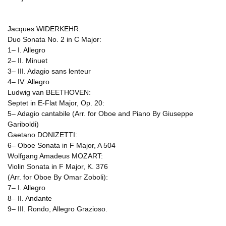
Jacques WIDERKEHR:
Duo Sonata No. 2 in C Major:
1– I. Allegro
2– II. Minuet
3– III. Adagio sans lenteur
4– IV. Allegro
Ludwig van BEETHOVEN:
Septet in E-Flat Major, Op. 20:
5– Adagio cantabile (Arr. for Oboe and Piano By Giuseppe
Gariboldi)
Gaetano DONIZETTI:
6– Oboe Sonata in F Major, A 504
Wolfgang Amadeus MOZART:
Violin Sonata in F Major, K. 376
(Arr. for Oboe By Omar Zoboli):
7– I. Allegro
8– II. Andante
9– III. Rondo, Allegro Grazioso.