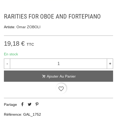
RARITIES FOR OBOE AND FORTEPIANO
Artiste:
Omar ZOBOLI
19,18 €
TTC
En stock
-
+
Ajouter Au Panier
favorite_border
Partage
Référence:
GAL_1752