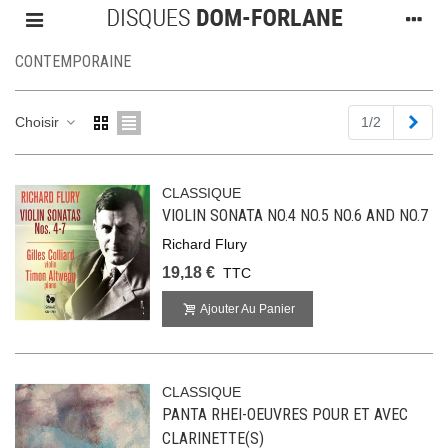
CONTEMPORAINE
Suiv
Choisir
1/2
CLASSIQUE
VIOLIN SONATA NO.4 NO.5 NO.6 AND NO.7
Richard Flury
19,18 €
TTC
Ajouter Au Panier
CLASSIQUE
PANTA RHEI-OEUVRES POUR ET AVEC
CLARINETTE(S)