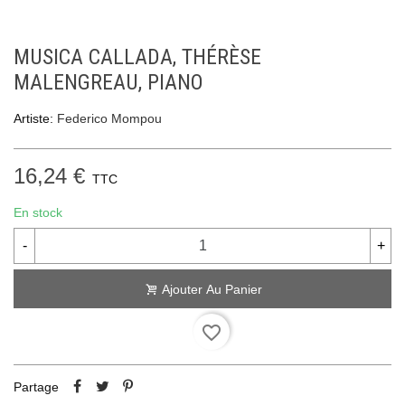
MUSICA CALLADA, THÉRÈSE
MALENGREAU, PIANO
Artiste:
Federico Mompou
16,24 €
TTC
En stock
-
+
Ajouter Au Panier
favorite_border
Partage