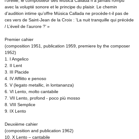
l’oreille, le compositeur des Música Callada n’a jamais rompu
avec la volupté sonore et le principe du plaisir. Le chemin
d’audition intime qu’offre Música Callada ne procède-t-il pas de
ces vers de Saint-Jean de la Croix : ‘La nuit tranquille qui précède
/ L’éveil de l’aurore ?’ »
Premier cahier
(composition 1951, publication 1959, premiere by the composer
1952)
1. I Angelico
2. II Lent
3. III Placide
4. IV Afflitto e penoso
5. V (legato metallic, in lontananza)
6. VI Lento, molto cantabile
7. VII Lento, profond - poco più mosso
8. VIII Semplice
9. IX Lento
Deuxième cahier
(composition and publication 1962)
10. X Lento – cantabile