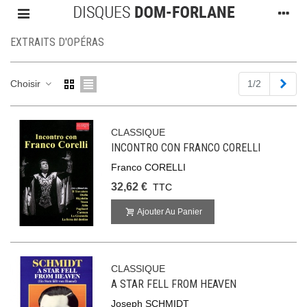
EXTRAITS D'OPÉRAS
Suiv
Choisir
1/2
CLASSIQUE
INCONTRO CON FRANCO CORELLI
Franco CORELLI
32,62 €
TTC
Ajouter Au Panier
CLASSIQUE
A STAR FELL FROM HEAVEN
Joseph SCHMIDT