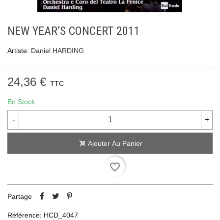
NEW YEAR’S CONCERT 2011
Artiste:
Daniel HARDING
24,36 €
TTC
En Stock
-
+
Ajouter Au Panier
favorite_border
Partage
Référence:
HCD_4047