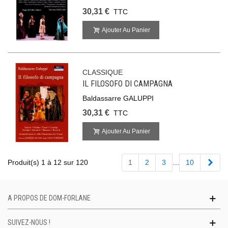
30,31 €
TTC
Ajouter Au Panier
CLASSIQUE
IL FILOSOFO DI CAMPAGNA
Baldassarre GALUPPI
30,31 €
TTC
Ajouter Au Panier
Suiv
Produit(s) 1 à 12 sur 120
1
2
3
…
10
A PROPOS DE DOM-FORLANE
SUIVEZ-NOUS !