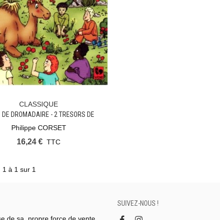
CLASSIQUE
Ajouter Au Panier
 DE DROMADAIRE - 2 TRESORS DE
L’EVANGILE
Philippe CORSET
16,24 €
TTC
 1 à 1 sur 1
SUIVEZ-NOUS !
se de sa propre force de vente.