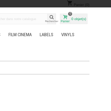
shopping_cart
Panier
(0)
0
0
objet(s)
Panier
Rechercher
S
FILM CINEMA
LABELS
VINYLS