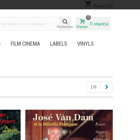
shopping_cart
Panier
(0)
0
0
objet(s)
Panier
Rechercher
S
FILM CINEMA
LABELS
VINYLS
Suivant
1/8