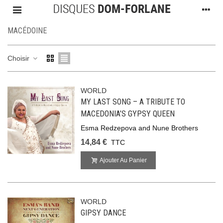
MACÉDOINE
Choisir
WORLD
MY LAST SONG – A TRIBUTE TO
MACEDONIA’S GYPSY QUEEN
Esma Redzepova and Nune Brothers
14,84 €
TTC
Ajouter Au Panier
WORLD
GIPSY DANCE