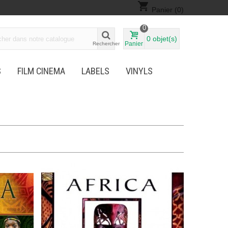
shopping_cart
Panier
(0)
0
0
objet(s)
Panier
Rechercher
S
FILM CINEMA
LABELS
VINYLS