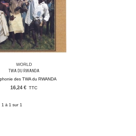
WORLD
Ajouter Au Panier
TWA DU RWANDA
yphonie des TWA du RWANDA
16,24 €
TTC
 1 à 1 sur 1