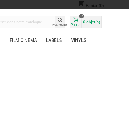
shopping_cart
Panier
(0)
0
0
objet(s)
Panier
Rechercher
S
FILM CINEMA
LABELS
VINYLS