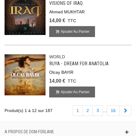
VISIONS OF IRAQ
Ahmed MUKHTAR
14,00 €
TTC
Ajouter Au Panier
WORLD
RUYA - DREAM FOR ANATOLIA
Olcay BAYIR
14,00 €
TTC
Ajouter Au Panier
Suiv
Produit(s) 1 à 12 sur 187
1
2
3
…
16
A PROPOS DE DOM-FORLANE