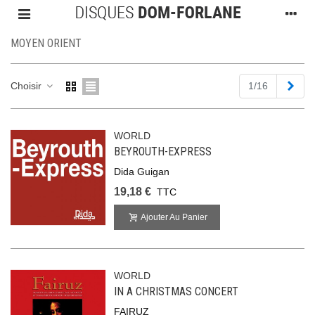
MOYEN ORIENT
Suiv
Choisir
1/16
WORLD
BEYROUTH-EXPRESS
Dida Guigan
19,18 €
TTC
Ajouter Au Panier
WORLD
IN A CHRISTMAS CONCERT
FAIRUZ