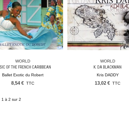
WORLD
WORLD
Ajouter Au Panier
Ajouter Au Panier
SIC OF THE FRENCH CARIBBEAN
K. DA BLACKMAN
MARTINIQUE
Ballet Exotic du Robert
Kris DADDY
8,54 €
13,02 €
TTC
TTC
 1 à 2 sur 2