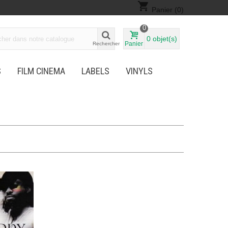
shopping_cart
Panier
(0)
0
0
objet(s)
Panier
Rechercher
S
FILM CINEMA
LABELS
VINYLS