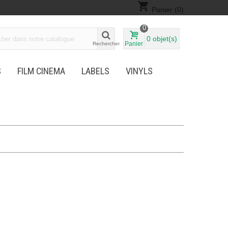
shopping_cart
Panier
(0)
0
0
objet(s)
Panier
Rechercher
S
FILM CINEMA
LABELS
VINYLS