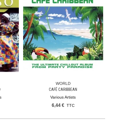
WORLD
Ajouter Au Panier
O
CAFÉ CARIBBEAN
s
Various Artists
6,44 €
TTC