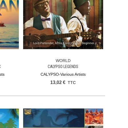
WORLD
Ajouter Au Panier
C
CALYPSO LEGENDS
sts
CALYPSO-Various Artists
13,02 €
TTC