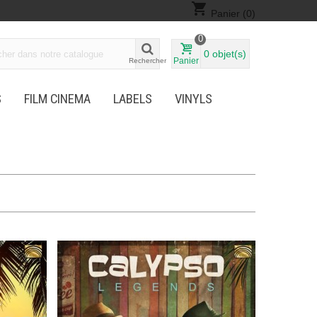
shopping_cart
Panier
(0)
0
0
objet(s)
Panier
Rechercher
S
FILM CINEMA
LABELS
VINYLS