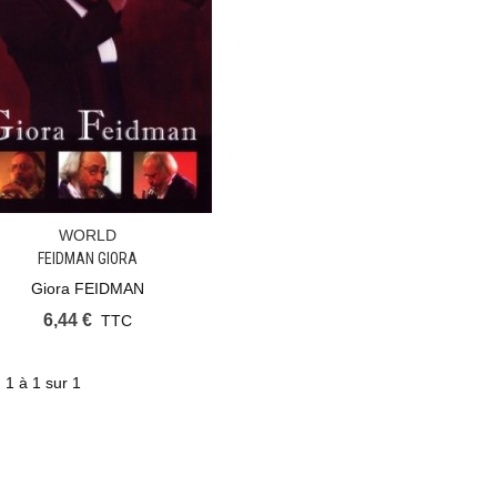
WORLD
Ajouter Au Panier
FEIDMAN GIORA
Giora FEIDMAN
6,44 €
TTC
 1 à 1 sur 1