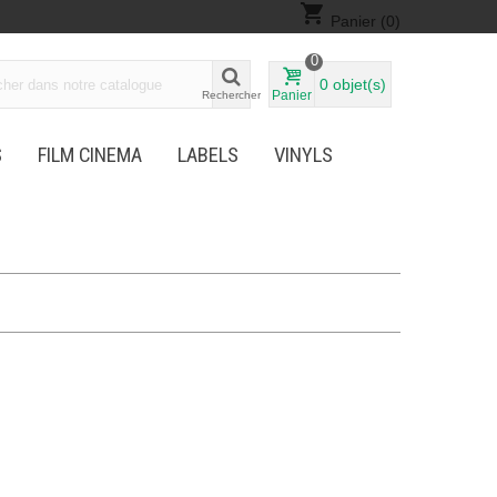
shopping_cart
Panier
(0)
0
0
objet(s)
Panier
Rechercher
S
FILM CINEMA
LABELS
VINYLS