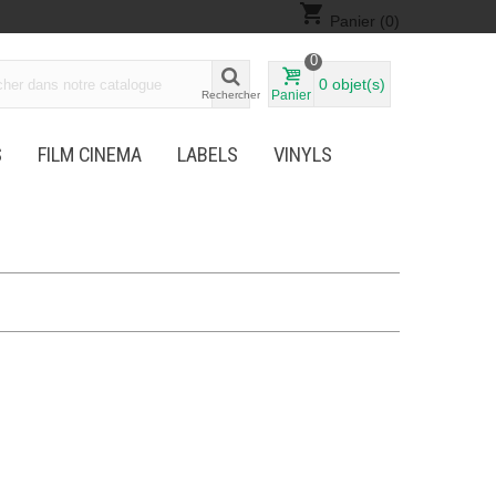
shopping_cart
Panier
(0)
0
0
objet(s)
Panier
Rechercher
S
FILM CINEMA
LABELS
VINYLS