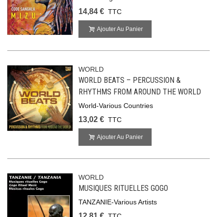
14,84 €
TTC
Ajouter Au Panier
WORLD
WORLD BEATS – PERCUSSION &
RHYTHMS FROM AROUND THE WORLD
World-Various Countries
13,02 €
TTC
Ajouter Au Panier
WORLD
MUSIQUES RITUELLES GOGO
TANZANIE-Various Artists
12,81 €
TTC