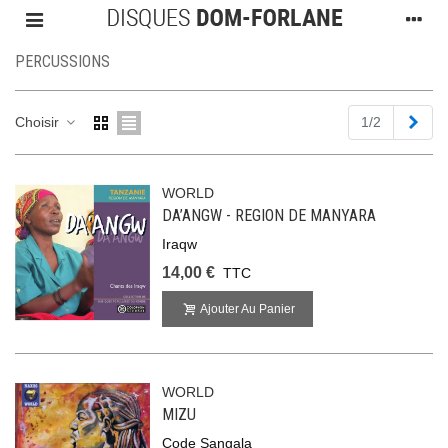
PERCUSSIONS
Suiv
Choisir
1/2
WORLD
DA’ANGW - REGION DE MANYARA
Iraqw
14,00 €
TTC
Ajouter Au Panier
WORLD
MIZU
Code Sangala