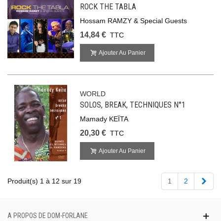
ROCK THE TABLA
Hossam RAMZY & Special Guests
14,84 €
TTC
Ajouter Au Panier
WORLD
SOLOS, BREAK, TECHNIQUES N°1
Mamady KEÏTA
20,30 €
TTC
Ajouter Au Panier
Suiv
Produit(s) 1 à 12 sur 19
1
2
A PROPOS DE DOM-FORLANE