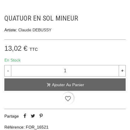
QUATUOR EN SOL MINEUR
Artiste:
Claude DEBUSSY
13,02 €
TTC
En Stock
-
+
Ajouter Au Panier
favorite_border
Partage
Référence:
FOR_16521