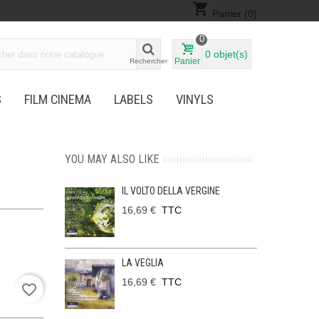
shopping_cart
Panier
(0)
0
0
objet(s)
Panier
Rechercher
S
FILM CINEMA
LABELS
VINYLS
YOU MAY ALSO LIKE
IL VOLTO DELLA VERGINE
16,69 €
TTC
LA VEGLIA
16,69 €
TTC
favorite_border