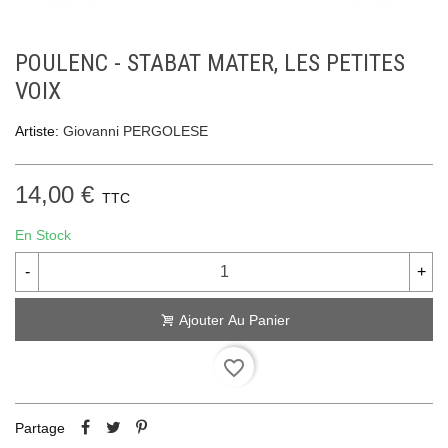
POULENC - STABAT MATER, LES PETITES
VOIX
Artiste:
Giovanni PERGOLESE
14,00 €
TTC
En Stock
-
+
Ajouter Au Panier
favorite_border
Partage