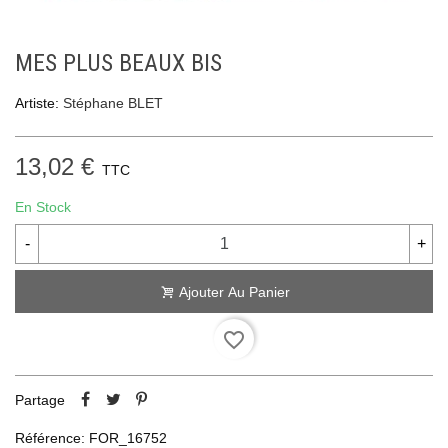
MES PLUS BEAUX BIS
Artiste:
Stéphane BLET
13,02 €
TTC
En Stock
-
+
Ajouter Au Panier
favorite_border
Partage
Référence:
FOR_16752