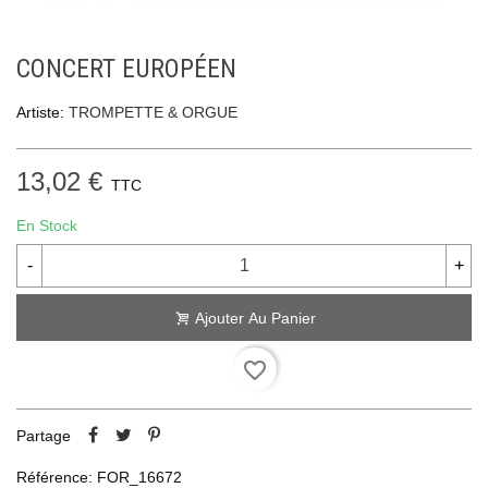
CONCERT EUROPÉEN
Artiste:
TROMPETTE & ORGUE
13,02 €
TTC
En Stock
-
+
Ajouter Au Panier
favorite_border
Partage
Référence:
FOR_16672