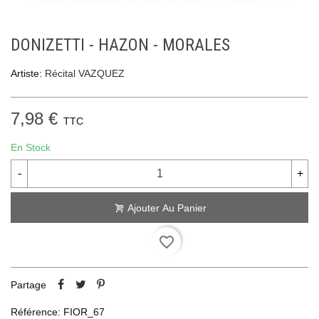
DONIZETTI - HAZON - MORALES
Artiste:
Récital VAZQUEZ
7,98 €
TTC
En Stock
-
+
Ajouter Au Panier
favorite_border
Partage
Référence:
FIOR_67