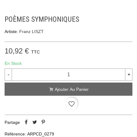
POÈMES SYMPHONIQUES
Artiste:
Franz LISZT
10,92 €
TTC
En Stock
-
+
Ajouter Au Panier
favorite_border
Partage
Référence:
ARPCD_0279