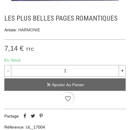
LES PLUS BELLES PAGES ROMANTIQUES
Artiste:
HARMONIE
7,14 €
TTC
En Stock
-
+
Ajouter Au Panier
favorite_border
Partage
Référence:
UL_17004