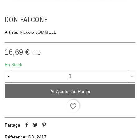
DON FALCONE
Artiste:
Niccolo JOMMELLI
16,69 €
TTC
En Stock
-
+
Ajouter Au Panier
favorite_border
Partage
Référence:
GB_2417