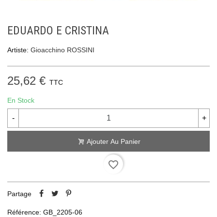
EDUARDO E CRISTINA
Artiste:
Gioacchino ROSSINI
25,62 €
TTC
En Stock
-
+
Ajouter Au Panier
favorite_border
Partage
Référence:
GB_2205-06