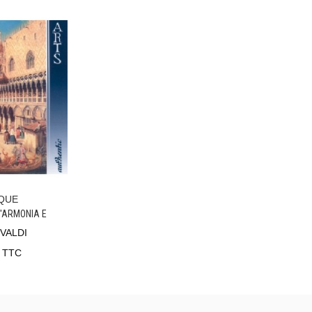
QUE
er
L'ARMONIA E
IVALDI
TTC