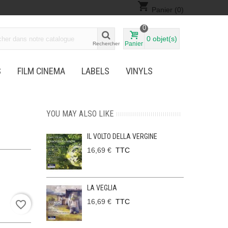
shopping_cart
Panier
(0)
0
0
objet(s)
Panier
Rechercher
S
FILM CINEMA
LABELS
VINYLS
YOU MAY ALSO LIKE
IL VOLTO DELLA VERGINE
16,69 €
TTC
LA VEGLIA
16,69 €
TTC
favorite_border