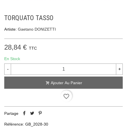
TORQUATO TASSO
Artiste:
Gaetano DONIZETTI
28,84 €
TTC
En Stock
-
+
Ajouter Au Panier
favorite_border
Partage
Référence:
GB_2028-30