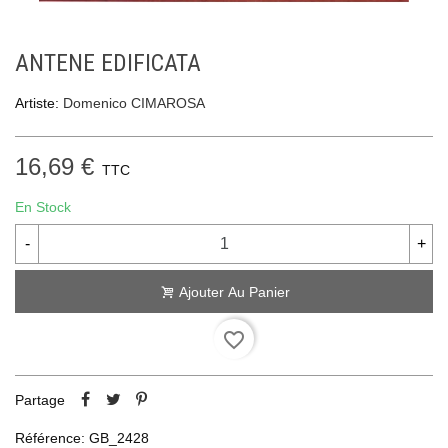
ANTENE EDIFICATA
Artiste:
Domenico CIMAROSA
16,69 €
TTC
En Stock
-
+
Ajouter Au Panier
favorite_border
Partage
Référence:
GB_2428