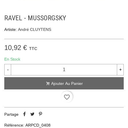
RAVEL - MUSSORGSKY
Artiste:
André CLUYTENS
10,92 €
TTC
En Stock
-
+
Ajouter Au Panier
favorite_border
Partage
Référence:
ARPCD_0408