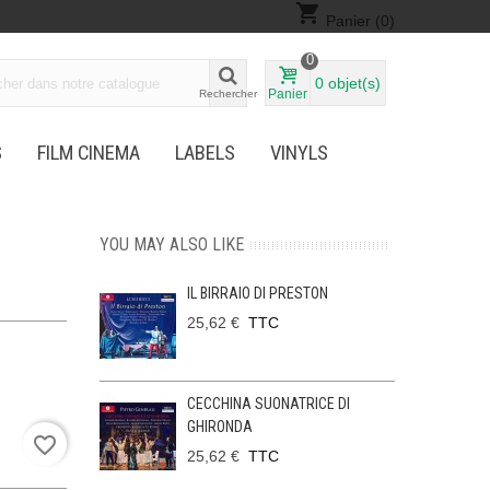
shopping_cart
Panier
(0)
0
0
objet(s)
Panier
Rechercher
S
FILM CINEMA
LABELS
VINYLS
YOU MAY ALSO LIKE
IL BIRRAIO DI PRESTON
25,62 €
TTC
CECCHINA SUONATRICE DI
GHIRONDA
favorite_border
25,62 €
TTC