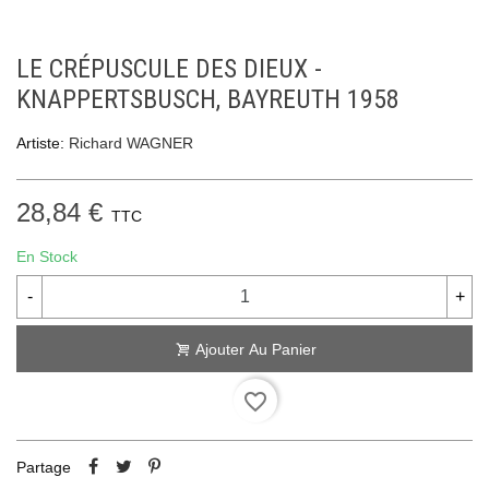
LE CRÉPUSCULE DES DIEUX -
KNAPPERTSBUSCH, BAYREUTH 1958
Artiste:
Richard WAGNER
28,84 €
TTC
En Stock
-
+
Ajouter Au Panier
favorite_border
Partage