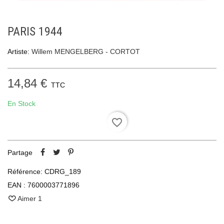
PARIS 1944
Artiste:
Willem MENGELBERG - CORTOT
14,84 €
TTC
En Stock
favorite_border
Partage
Référence:
CDRG_189
EAN :
7600003771896
Aimer
1