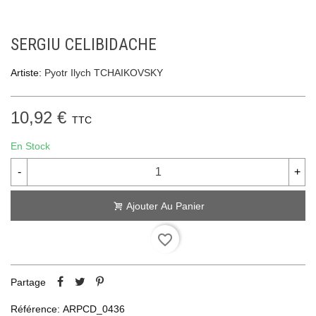
SERGIU CELIBIDACHE
Artiste:
Pyotr Ilych TCHAIKOVSKY
10,92 €
TTC
En Stock
-
+
Ajouter Au Panier
favorite_border
Partage
Référence:
ARPCD_0436