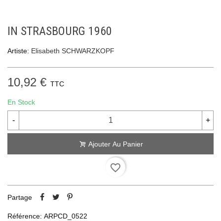
IN STRASBOURG 1960
Artiste:
Elisabeth SCHWARZKOPF
10,92 €
TTC
En Stock
-
+
Ajouter Au Panier
favorite_border
Partage
Référence:
ARPCD_0522