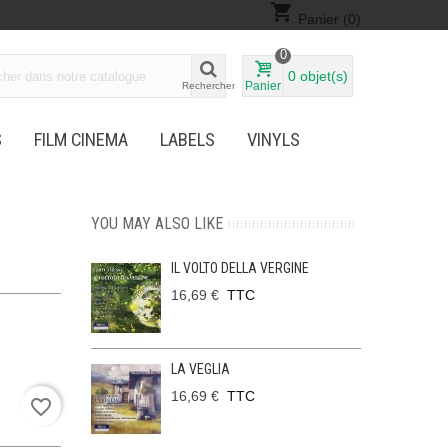
shopping_cart
Panier
(0)
0
0
objet(s)
Panier
Rechercher
S
FILM CINEMA
LABELS
VINYLS
YOU MAY ALSO LIKE
IL VOLTO DELLA VERGINE
16,69 €
TTC
LA VEGLIA
16,69 €
TTC
favorite_border