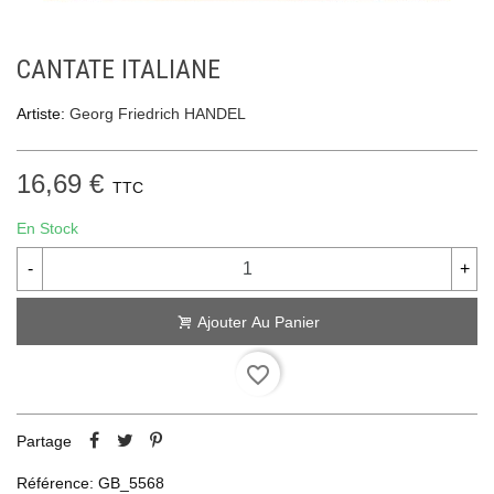
CANTATE ITALIANE
Artiste:
Georg Friedrich HANDEL
16,69 €
TTC
En Stock
-
+
Ajouter Au Panier
favorite_border
Partage
Référence:
GB_5568