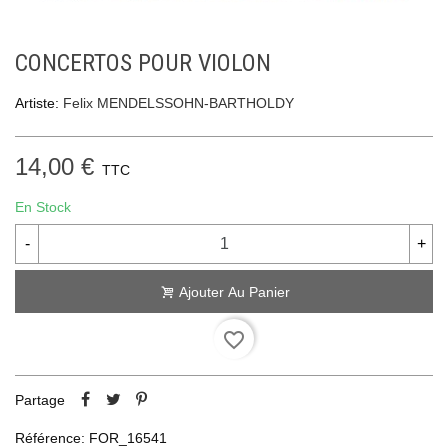
CONCERTOS POUR VIOLON
Artiste:
Felix MENDELSSOHN-BARTHOLDY
14,00 €
TTC
En Stock
-
+
Ajouter Au Panier
favorite_border
Partage
Référence:
FOR_16541