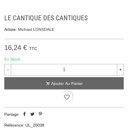
LE CANTIQUE DES CANTIQUES
Artiste:
Michael LONSDALE
16,24 €
TTC
En Stock
-
+
Ajouter Au Panier
favorite_border
Partage
Référence:
UL_20038