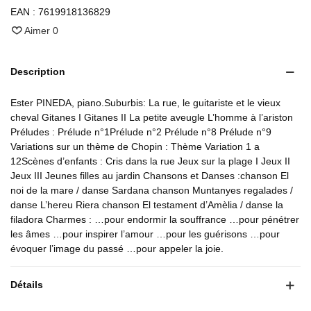
EAN :
7619918136829
Aimer
0
Description
Ester PINEDA, piano.Suburbis: La rue, le guitariste et le vieux
cheval Gitanes I Gitanes II La petite aveugle L’homme à l’ariston
Préludes : Prélude n°1Prélude n°2 Prélude n°8 Prélude n°9
Variations sur un thème de Chopin : Thème Variation 1 a
12Scènes d’enfants : Cris dans la rue Jeux sur la plage I Jeux II
Jeux III Jeunes filles au jardin Chansons et Danses :chanson El
noi de la mare / danse Sardana chanson Muntanyes regalades /
danse L’hereu Riera chanson El testament d’Amèlia / danse la
filadora Charmes : …pour endormir la souffrance …pour pénétrer
les âmes …pour inspirer l’amour …pour les guérisons …pour
évoquer l’image du passé …pour appeler la joie.
Détails