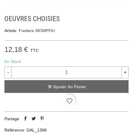
OEUVRES CHOISIES
Artiste:
Frederic MOMPOU
12,18 €
TTC
En Stock
-
+
Ajouter Au Panier
favorite_border
Partage
Référence:
GAL_1368