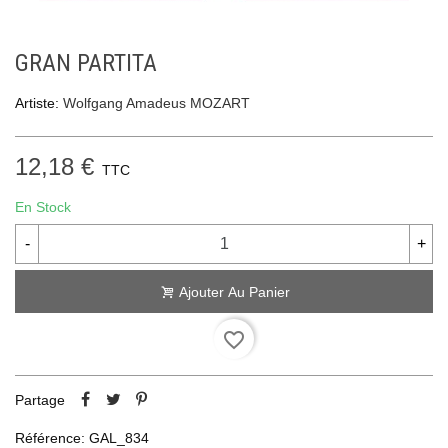
GRAN PARTITA
Artiste:
Wolfgang Amadeus MOZART
12,18 €
TTC
En Stock
-
+
Ajouter Au Panier
favorite_border
Partage
Référence:
GAL_834