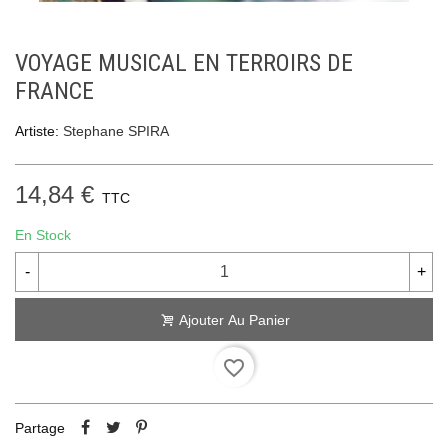
VOYAGE MUSICAL EN TERROIRS DE
FRANCE
Artiste:
Stephane SPIRA
14,84 €
TTC
En Stock
-
+
Ajouter Au Panier
favorite_border
Partage