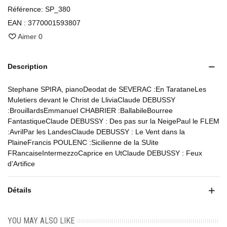
Référence:
SP_380
EAN :
3770001593807
Aimer
0
Description
Stephane SPIRA, pianoDeodat de SEVERAC :En TarataneLes
Muletiers devant le Christ de LliviaClaude DEBUSSY
:BrouillardsEmmanuel CHABRIER :BallabileBourree
FantastiqueClaude DEBUSSY : Des pas sur la NeigePaul le FLEM
:AvrilPar les LandesClaude DEBUSSY : Le Vent dans la
PlaineFrancis POULENC :Sicilienne de la SUite
FRancaiseIntermezzoCaprice en UtClaude DEBUSSY : Feux
d’Artifice
Détails
YOU MAY ALSO LIKE