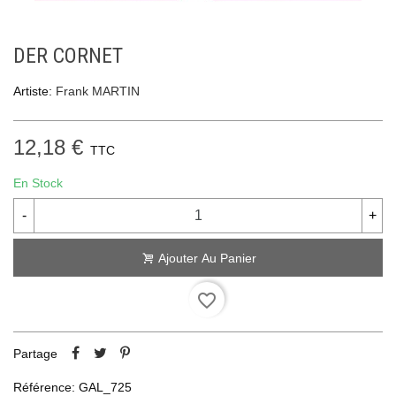
DER CORNET
Artiste:
Frank MARTIN
12,18 €
TTC
En Stock
-
+
Ajouter Au Panier
favorite_border
Partage
Référence:
GAL_725