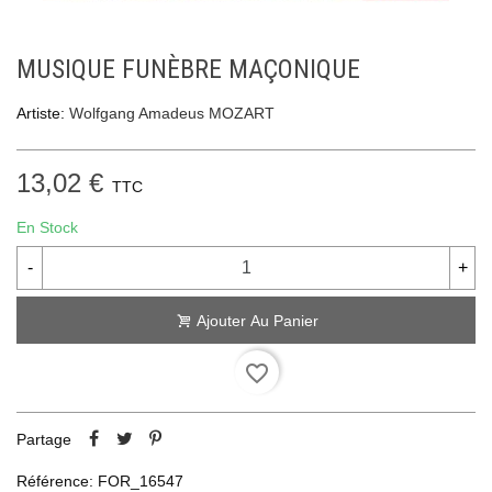
MUSIQUE FUNÈBRE MAÇONIQUE
Artiste:
Wolfgang Amadeus MOZART
13,02 €
TTC
En Stock
-
+
Ajouter Au Panier
favorite_border
Partage
Référence:
FOR_16547